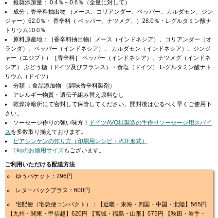
推奨添加量： 0.4％～0.6％（全量に対して）
成分：香辛料抽出物 （メース、コリアンダー、ペッパー、カルダモン、ジン
ジャー）62.0％・ 香辛料（ ペッパー、ナツメグ、）28.0％・L-グルタミン酸ナ
トリウム10.0％
原料原産地：［香辛料抽出物］メース（インドネシア）、コリアンダー（オ
ランダ）、ペッパー（インドネシア）、 カルダモン（インドネシア）、ジンジ
ャー（エジプト）［香辛料］ ペッパー（インドネシア）、ナツメグ（インドネ
シア） ぶどう糖（ドイツ及びフランス）・食塩（ドイツ） L-グルタミン酸ナト
リウム（ドイツ）
分類 ：食品添加物 （調味香辛料製剤）
アレルギー物質・遺伝子組み替え原料なし
乾燥冷暗所にて密封して保管してください。開封後はなるべく早くご使用下
さい。
ソーセージ作りの強い味方！
ドイツAVO社製造の手作りソーセージ用スパイ
ス
を多数取り揃えております。
ビアシンケンの作り方（印刷用レシピ・PDF形式）
1kgのお徳用サイズ
もございます。
ご利用いただける配送方法
ゆうパケット：296円
レターパックプラス：600円
宅配便（宅急便コンパクト）：【近畿・東海・四国・中国・北陸】565円
【九州・関東・甲信越】620円 【宮城・福島・山形】675円 【秋田・岩手・