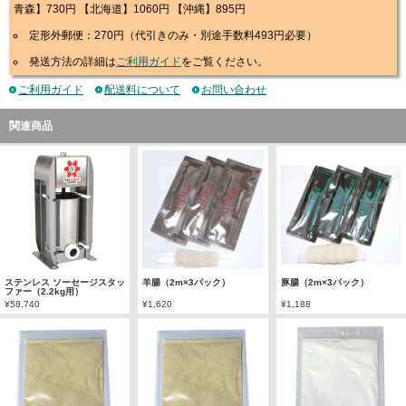
青森】730円 【北海道】1060円 【沖縄】895円
定形外郵便：270円（代引きのみ・別途手数料493円必要）
発送方法の詳細は
ご利用ガイド
をご覧ください。
ご利用ガイド
配送料について
お問い合わせ
関連商品
ステンレス ソーセージスタッ
羊腸（2m×3パック）
豚腸（2m×3パック）
ファー（2.2kg用）
¥58,740
¥1,620
¥1,188